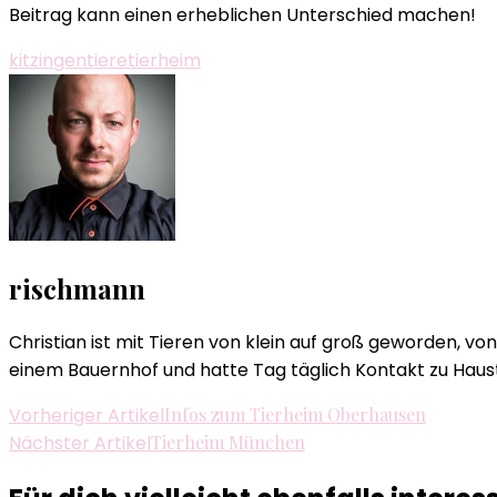
Beitrag kann einen erheblichen Unterschied machen!
kitzingen
tiere
tierheim
rischmann
Christian ist mit Tieren von klein auf groß geworden, 
einem Bauernhof und hatte Tag täglich Kontakt zu Haust
Beitragsnavigation
Vorheriger Artikel
Infos zum Tierheim Oberhausen
Nächster Artikel
Tierheim München