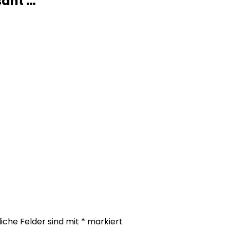
sant …
liche Felder sind mit
*
markiert