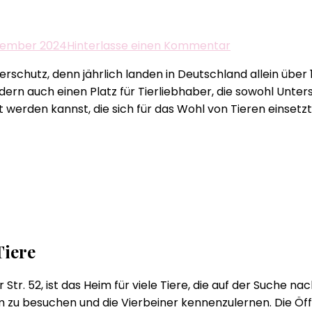
zu
vember 2024
Hinterlasse einen Kommentar
Entdecke
rschutz, denn jährlich landen in Deutschland allein über 
das
ondern auch einen Platz für Tierliebhaber, die sowohl Unte
Tierheim
 werden kannst, die sich für das Wohl von Tieren einsetzt
Kitzingen​
Tiere
Str. 52, ist das Heim für viele Tiere, die auf der Suche n
eim zu besuchen und die Vierbeiner kennenzulernen. Die Ö