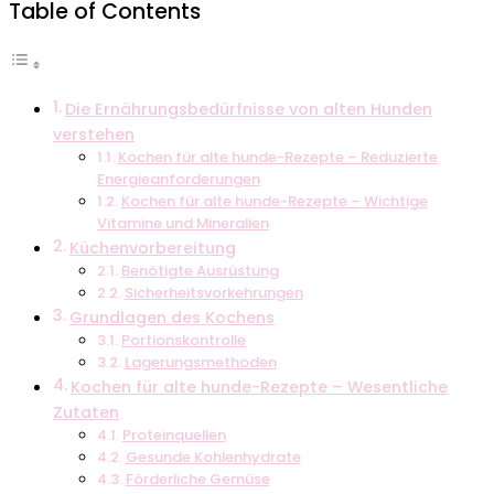
Table of Contents
Die Ernährungsbedürfnisse von alten Hunden
verstehen
Kochen für alte hunde-Rezepte – Reduzierte
Energieanforderungen
Kochen für alte hunde-Rezepte – Wichtige
Vitamine und Mineralien
Küchenvorbereitung
Benötigte Ausrüstung
Sicherheitsvorkehrungen
Grundlagen des Kochens
Portionskontrolle
Lagerungsmethoden
Kochen für alte hunde-Rezepte – Wesentliche
Zutaten
Proteinquellen
Gesunde Kohlenhydrate
Förderliche Gemüse