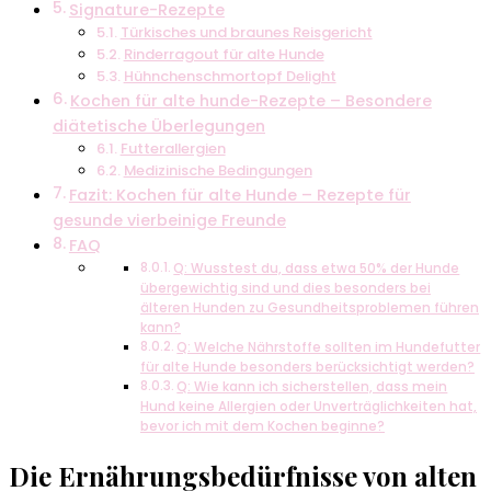
Signature-Rezepte
Türkisches und braunes Reisgericht
Rinderragout für alte Hunde
Hühnchenschmortopf Delight
Kochen für alte hunde-Rezepte – Besondere
diätetische Überlegungen
Futterallergien
Medizinische Bedingungen
Fazit: Kochen für alte Hunde – Rezepte für
gesunde vierbeinige Freunde
FAQ
Q: Wusstest du, dass etwa 50% der Hunde
übergewichtig sind und dies besonders bei
älteren Hunden zu Gesundheitsproblemen führen
kann?
Q: Welche Nährstoffe sollten im Hundefutter
für alte Hunde besonders berücksichtigt werden?
Q: Wie kann ich sicherstellen, dass mein
Hund keine Allergien oder Unverträglichkeiten hat,
bevor ich mit dem Kochen beginne?
Die Ernährungsbedürfnisse von alten