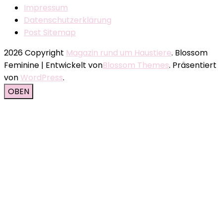
Impressum
Datenschutzerklärung
Post Sitemap
2026 Copyright
Magazin rund um Haustiere
.
Blossom
Feminine | Entwickelt von
Blossom Themes
. Präsentiert
von
WordPress
.
OBEN